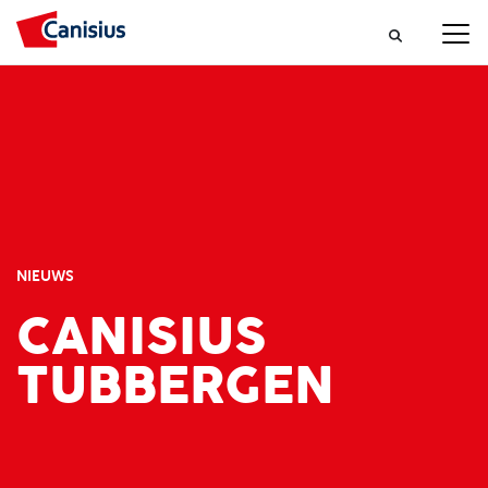
NIEUWS
CANISIUS
TUBBERGEN