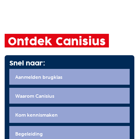
Ontdek Canisius
Snel naar:
Aanmelden brugklas
Waarom Canisius
Kom kennismaken
Begeleiding