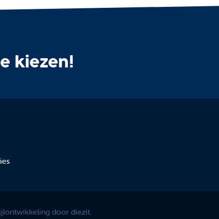
te kiezen!
ies
lontwikkeling door diezit.