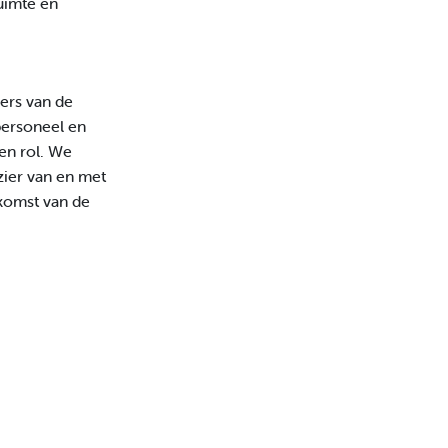
uimte en
ers van de
personeel en
gen rol. We
zier van en met
ekomst van de