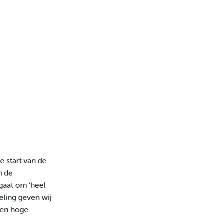
e start van de
n de
gaat om ‘heel
eling geven wij
ben hoge