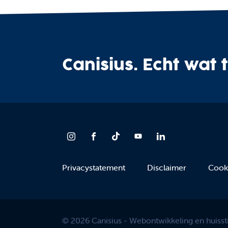
Canisius. Echt wat 
Privacystatement
Disclaimer
Cook
© 2026 Canisius - Webontwikkeling en huisstij