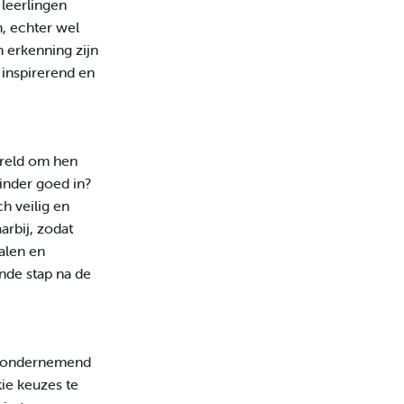
leerlingen
, echter wel
n erkenning zijn
, inspirerend en
ereld om hen
inder goed in?
ch veilig en
rbij, zodat
alen en
nde stap na de
je ondernemend
tie keuzes te