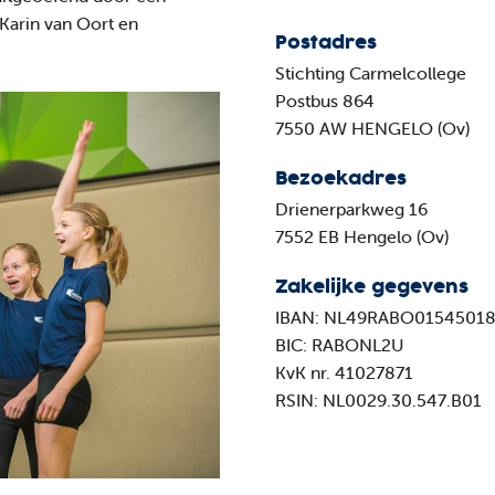
 Karin van Oort en
Postadres
Stichting Carmelcollege
Postbus 864
7550 AW HENGELO (Ov)
Bezoekadres
Drienerparkweg 16
7552 EB Hengelo (Ov)
Zakelijke gegevens
IBAN: NL49RABO0154501
BIC: RABONL2U
KvK nr. 41027871
RSIN: NL0029.30.547.B01