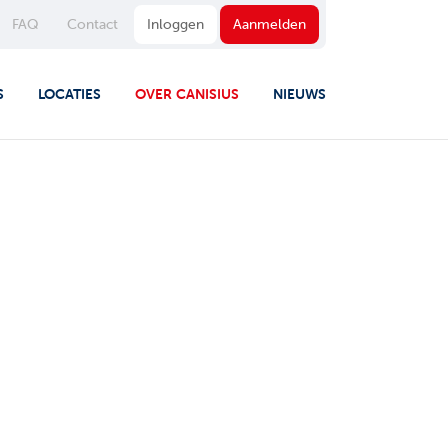
FAQ
Contact
Inloggen
Aanmelden
S
LOCATIES
OVER CANISIUS
NIEUWS
LEGE