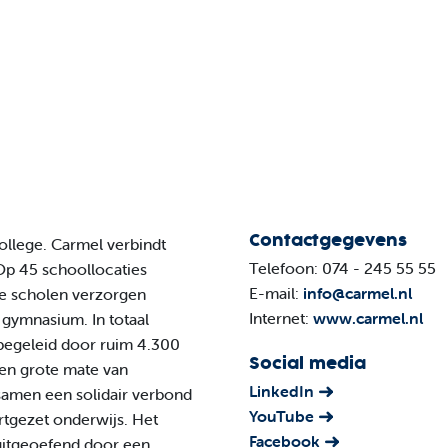
Contactgegevens
ollege. Carmel verbindt
Telefoon: 074 - 245 55 55
Op 45 schoollocaties
E-mail:
info@carmel.nl
e scholen verzorgen
Internet:
www.carmel.nl
 gymnasium. In totaal
begeleid door ruim 4.300
Social media
en grote mate van
LinkedIn
samen een solidair verbond
YouTube
rtgezet onderwijs. Het
Facebook
uitgeoefend door een